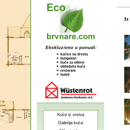
Iz
Ekskluzivno u ponudi:
¤ kućice na drvetu
¤ bungalovi
¤ kuće za odmor
¤ obiteljske kuće
¤ restorani
¤ hoteli
Kuće iz snova
Galerija kuća